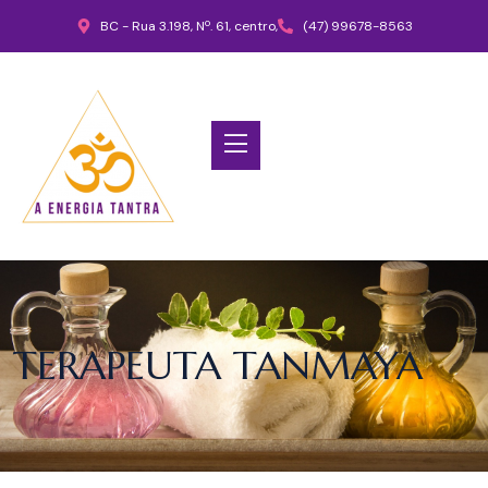
BC - Rua 3.198, Nº. 61, centro,
(47) 99678-8563
TERAPEUTA TANMAYA